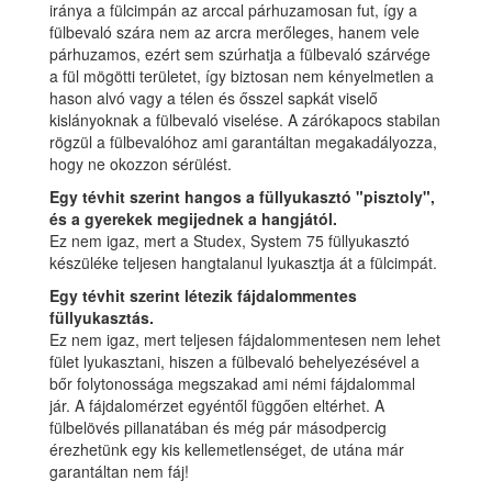
iránya a fülcimpán az arccal párhuzamosan fut, így a
fülbevaló szára nem az arcra merőleges, hanem vele
párhuzamos, ezért sem szúrhatja a fülbevaló szárvége
a fül mögötti területet, így biztosan nem kényelmetlen a
hason alvó vagy a télen és ősszel sapkát viselő
kislányoknak a fülbevaló viselése. A zárókapocs stabilan
rögzül a fülbevalóhoz ami garantáltan megakadályozza,
hogy ne okozzon sérülést.
Egy tévhit szerint hangos a füllyukasztó "pisztoly",
és a gyerekek megijednek a hangjától.
Ez nem igaz, mert a Studex, System 75 füllyukasztó
készüléke teljesen hangtalanul lyukasztja át a fülcimpát.
Egy tévhit szerint létezik fájdalommentes
füllyukasztás.
Ez nem igaz, mert teljesen fájdalommentesen nem lehet
fület lyukasztani, hiszen a fülbevaló behelyezésével a
bőr folytonossága megszakad ami némi fájdalommal
jár. A fájdalomérzet egyéntől függően eltérhet. A
fülbelövés pillanatában és még pár másodpercig
érezhetünk egy kis kellemetlenséget, de utána már
garantáltan nem fáj!