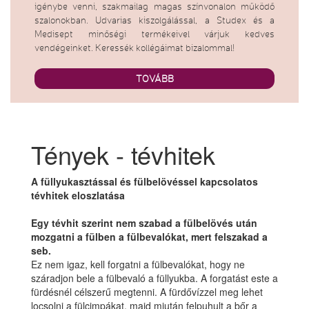
igénybe venni, szakmailag magas színvonalon működő
szalonokban. Udvarias kiszolgálással, a Studex és a
Medisept minőségi termékeivel várjuk kedves
vendégeinket. Keressék kollégáimat bizalommal!
TOVÁBB
Tények - tévhitek
A füllyukasztással és fülbelövéssel kapcsolatos
tévhitek eloszlatása
Egy tévhit szerint nem szabad a fülbelövés után
mozgatni a fülben a fülbevalókat, mert felszakad a
seb.
Ez nem igaz, kell forgatni a fülbevalókat, hogy ne
száradjon bele a fülbevaló a füllyukba. A forgatást este a
fürdésnél célszerű megtenni. A fürdővízzel meg lehet
locsolni a fülcimpákat, majd miután felpuhult a bőr a