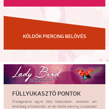
KÖLDÖK PIERCING BELÖVÉS
FÜLLYUKASZTÓ PONTOK
Országszerte, egyre több településen, városban van
lehetőség a fülbelövést, orr és köldök piercing lyukasztást