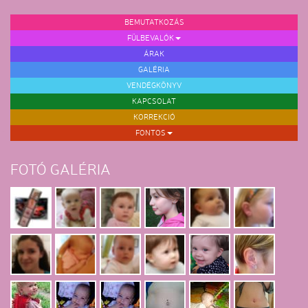
BEMUTATKOZÁS
FÜLBEVALÓK
ÁRAK
GALÉRIA
VENDÉGKÖNYV
KAPCSOLAT
KORREKCIÓ
FONTOS
FOTÓ GALÉRIA