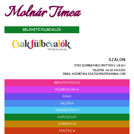
Molnár Tímea
BELŐHETŐ FÜLBEVALÓK
SZALON
9700 SZOMBATHELY, ÍROTTKŐ U. 1/A B/1
TELEFON : 06 20 415 9200
EMAIL: KOZMETIKA.SZAZSZORSZEP@GMAIL.COM
BEMUTATKOZÁS
FÜLBEVALÓK
ÁRAK
GALÉRIA
VENDÉGKÖNYV
KAPCSOLAT
KORREKCIÓ
FONTOS