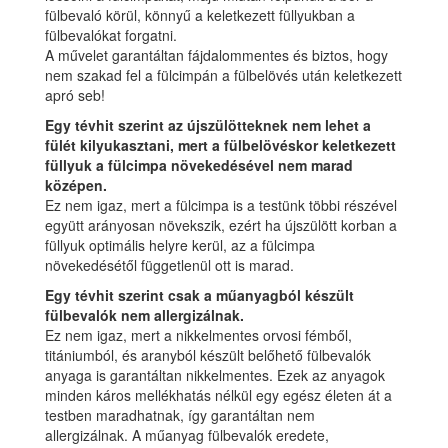
fülbevaló körül, könnyű a keletkezett füllyukban a
fülbevalókat forgatni.
A művelet garantáltan fájdalommentes és biztos, hogy
nem szakad fel a fülcimpán a fülbelövés után keletkezett
apró seb!
Egy tévhit szerint az újszülötteknek nem lehet a
fülét kilyukasztani, mert a fülbelövéskor keletkezett
füllyuk a fülcimpa növekedésével nem marad
középen.
Ez nem igaz, mert a fülcimpa is a testünk többi részével
együtt arányosan növekszik, ezért ha újszülött korban a
füllyuk optimális helyre kerül, az a fülcimpa
növekedésétől függetlenül ott is marad.
Egy tévhit szerint csak a műanyagból készült
fülbevalók nem allergizálnak.
Ez nem igaz, mert a nikkelmentes orvosi fémből,
titániumból, és aranyból készült belőhető fülbevalók
anyaga is garantáltan nikkelmentes. Ezek az anyagok
minden káros mellékhatás nélkül egy egész életen át a
testben maradhatnak, így garantáltan nem
allergizálnak. A műanyag fülbevalók eredete,