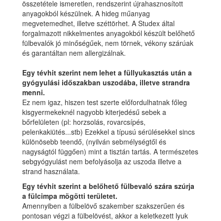
összetétele ismeretlen, rendszerint újrahasznosított
anyagokból készülnek. A hideg műanyag
megvetemedhet, illetve széttörhet. A Studex által
forgalmazott nikkelmentes anyagokból készült belőhető
fülbevalók jó minőségűek, nem törnek, vékony szárúak
és garantáltan nem allergizálnak.
Egy tévhit szerint nem lehet a füllyukasztás után a
gyógyulási időszakban uszodába, illetve strandra
menni.
Ez nem igaz, hiszen test szerte előfordulhatnak főleg
kisgyermekeknél nagyobb kiterjedésű sebek a
bőrfelületen (pl: horzsolás, rovarcsípés,
pelenkakiütés...stb) Ezekkel a típusú sérülésekkel sincs
különösebb teendő, (nyilván sebmélységtől és
nagyságtól függően) mint a tisztán tartás. A természetes
sebgyógyulást nem befolyásolja az uszoda illetve a
strand használata.
Egy tévhit szerint a belőhető fülbevaló szára szúrja
a fülcimpa mögötti területet.
Amennyiben a fülbelövő szakember szakszerűen és
pontosan végzi a fülbelövést, akkor a keletkezett lyuk